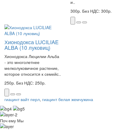
и..
300р.
Без НДС: 300р.
Хионодокса LUCILIAE
ALBA (10 луковиц)
Хионодокса Люцилии Альба
- это многолетнее
мелколуковичное растение,
которое относится к семейс..
250р.
Без НДС: 250р.
гиацинт вайт перл
,
гиацинт белая жемчужина
Поч
ему Мы