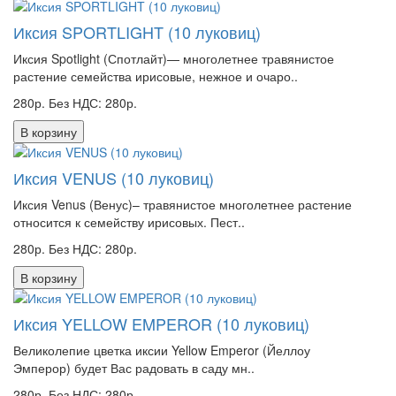
Иксия SPORTLIGHT (10 луковиц)
Иксия Spotlight (Спотлайт)— многолетнее травянистое
растение семейства ирисовые, нежное и очаро..
280р.
Без НДС: 280р.
В корзину
Иксия VENUS (10 луковиц)
Иксия Venus (Венус)– травянистое многолетнее растение
относится к семейству ирисовых. Пест..
280р.
Без НДС: 280р.
В корзину
Иксия YELLOW EMPEROR (10 луковиц)
Великолепие цветка иксии Yellow Emperor (Йеллоу
Эмперор) будет Вас радовать в саду мн..
280р.
Без НДС: 280р.