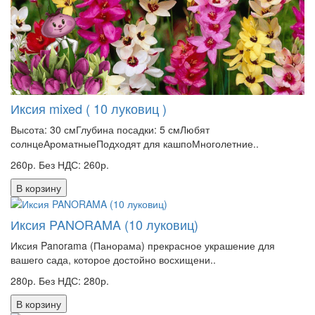
Иксия mixed ( 10 луковиц )
Высота: 30 смГлубина посадки: 5 смЛюбят
солнцеАроматныеПодходят для кашпоМноголетние..
260р.
Без НДС: 260р.
В корзину
Иксия PANORAMA (10 луковиц)
Иксия Panorama (Панорама) прекрасное украшение для
вашего сада, которое достойно восхищени..
280р.
Без НДС: 280р.
В корзину